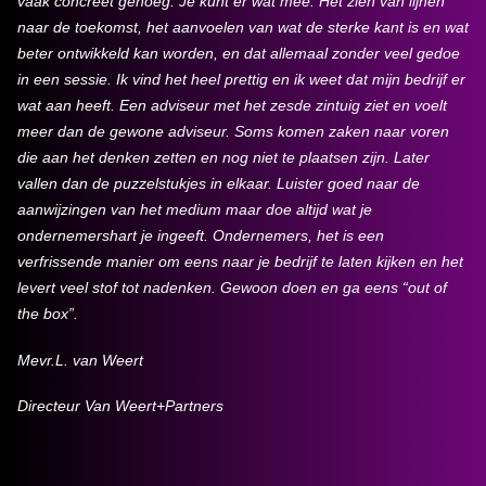
vaak concreet genoeg. Je kunt er wat mee. Het zien van lijnen
naar de toekomst, het aanvoelen van wat de sterke kant is en wat
beter ontwikkeld kan worden, en dat allemaal zonder veel gedoe
in een sessie. Ik vind het heel prettig en ik weet dat mijn bedrijf er
wat aan heeft. Een adviseur met het zesde zintuig ziet en voelt
meer dan de gewone adviseur. Soms komen zaken naar voren
die aan het denken zetten en nog niet te plaatsen zijn. Later
vallen dan de puzzelstukjes in elkaar. Luister goed naar de
aanwijzingen van het medium maar doe altijd wat je
ondernemershart je ingeeft. Ondernemers, het is een
verfrissende manier om eens naar je bedrijf te laten kijken en het
levert veel stof tot nadenken. Gewoon doen en ga eens “out of
the box”.
Mevr.L. van Weert
Directeur Van Weert+Partners