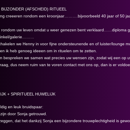
– BIJZONDER (AFSCHEID) RITUEEL
ring creeeren rondom een kroonjaar……….bijvoorbeeld 40 jaar of 50 
ng rondom uw leven omdat u weer genezen bent verklaard……diploma g
winkel/galerie………
schakelen we Henny in voor fijne ondersteunende en of luister/lounge muzi
 en ik heb genoeg ideeen om in rituelen om te zetten.
an bespreken we samen wat precies uw wensen zijn, zodat wij een op 
graag, dus neem ruim van te voren contact met ons op, dan is er voldoen
JK + SPIRITUEEL HUWELIJK
dig en leuk bruidspaar:
 zijn door Sonja getrouwd.
eggen, dat het dankzij Sonja een bijzondere trouwplechtigheid is gew