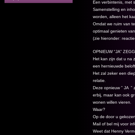
Een verbintenis, met s
Samenstelling en inho
worden, alleen het ka
Omdat we ruim van te 
optimaal genieten van
(zie hieronder: reacti
OPNIEUW “JA” ZEG
Het kan zijn dat u na 
een hernieuwde beloft
Het zal zeker een die
relatie.
Deze opnieuw ” JA ” z
erbij, maar kan ook g
wonen willen vieren.
Waar?
Op de door u gekozen l
Mail of bel mij voor i
Weet dat Henny Vermei