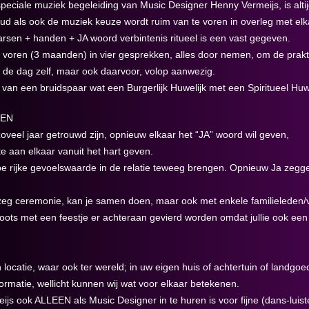
peciale muziek begeleiding van Music Designer Henny Vermeijs, is altij
ud als ook de muziek keuze wordt ruim van te voren in overleg met elka
arsen + handen + JA woord verbintenis ritueel is een vast gegeven.
voren (3 maanden) in vier gesprekken, alles door nemen, om de prakti
 de dag zelf, maar ook daarvoor, volop aanwezig.
e van een bruidspaar wat een Burgerlijk Huwelijk met een Spiritueel Huwe
GEN
zoveel jaar getrouwd zijn, opnieuw elkaar het “JA” woord wil geven,
e aan elkaar vanuit het hart geven.
pe rijke gevoelswaarde in de relatie teweeg brengen. Opnieuw Ja zegge
eg ceremonie, kan je samen doen, maar ook met enkele familieleden/vrie
roots met een feestje er achteraan gevierd worden omdat jullie ook een
ocatie, waar ook ter wereld; in uw eigen huis of achtertuin of landgoed
nformatie, wellicht kunnen wij wat voor elkaar betekenen.
js ook ALLEEN als Music Designer in te huren is voor fijne (dans-luist