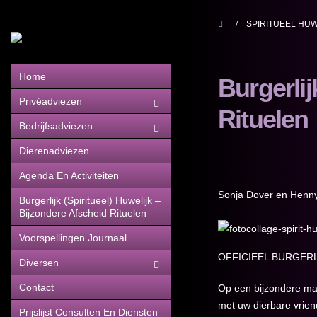
SPIRITUEEL HUW
Home
Burgerlij
Privéadviezen
Rituelen
Bedrijfsadviezen
Dierenadviezen
Agenda En Activiteiten
Sonja Dover en Henny
Burgerlijk (Spiritueel) Huwelijk –
Bijzondere Afscheid Rituelen
Voorspellingen Journaal
OFFICIEEL BURGERL
Diversen
Contact
Op een bijzondere mani
met uw dierbare vriend
Prijslijst Consulten En Diensten